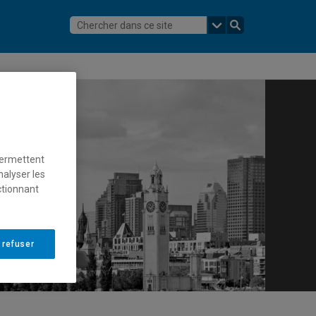
permettent
nalyser les
ctionnant
 refuser