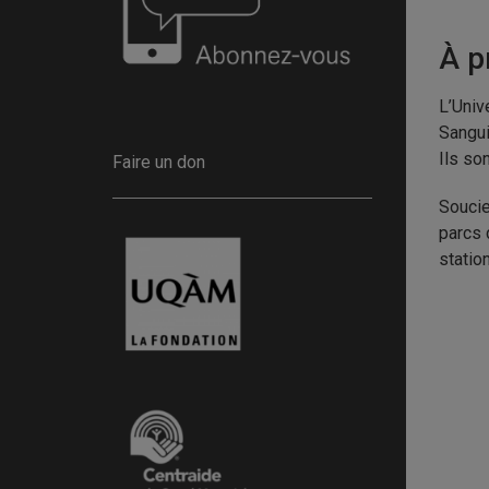
À p
L’Univ
Sangui
Ils so
Faire un don
Soucie
parcs 
statio