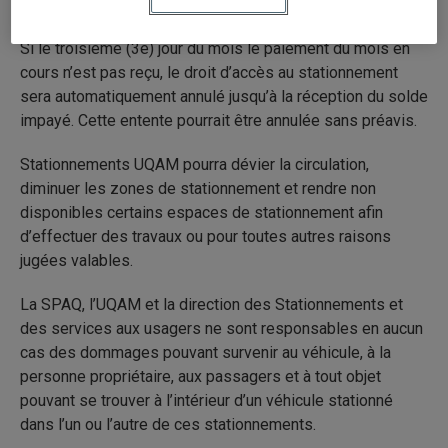
jour du mois suivant.
Si le troisième (3e) jour du mois le paiement du mois en
cours n’est pas reçu, le droit d’accès au stationnement
sera automatiquement annulé jusqu’à la réception du solde
impayé. Cette entente pourrait être annulée sans préavis.
Stationnements UQAM pourra dévier la circulation,
diminuer les zones de stationnement et rendre non
disponibles certains espaces de stationnement afin
d’effectuer des travaux ou pour toutes autres raisons
jugées valables.
La SPAQ, l’UQAM et la direction des Stationnements et
des services aux usagers ne sont responsables en aucun
cas des dommages pouvant survenir au véhicule, à la
personne propriétaire, aux passagers et à tout objet
pouvant se trouver à l’intérieur d’un véhicule stationné
dans l’un ou l’autre de ces stationnements.